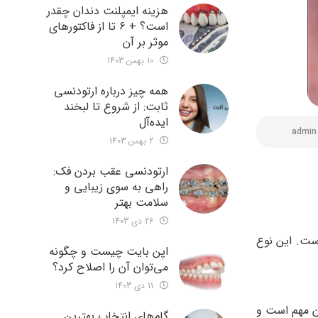
هزینه ایمپلنت دندان چقدر
است؟ + ۶ تا از فاکتورهای
موثر بر آن
10 بهمن 1403
همه چیز درباره ارتودنسی
ثابت: از شروع تا لبخند
ایده‌آل
admin
2 بهمن 1403
ارتودنسی عقب بردن فک:
راهی به سوی زیبایی و
سلامت بهتر
26 دی 1403
است. این نوع
اپن بایت چیست و چگونه
می‌توان آن را اصلاح کرد؟
11 دی 1403
دن مهم است و
گام‌های انتخاب بهترین