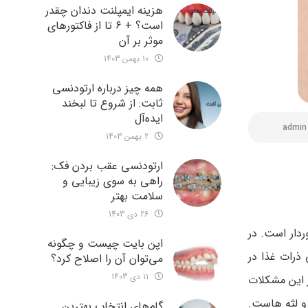
هزینه ایمپلنت دندان چقدر
است؟ + ۶ تا از فاکتورهای
موثر بر آن
10 بهمن 1403
همه چیز درباره ارتودنسی
ثابت: از شروع تا لبخند
ایده‌آل
admin
2 بهمن 1403
ارتودنسی عقب بردن فک:
راهی به سوی زیبایی و
سلامت بهتر
26 دی 1403
دار است. در
اپن بایت چیست و چگونه
ذرات غذا در
می‌توان آن را اصلاح کرد؟
11 دی 1403
 این مشکلات
و لثه‌ هاست.
گام‌های انتخاب بهترین