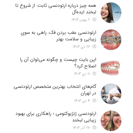
همه چیز درباره ارتودنسی ثابت: از شروع تا
لبخند ایده‌آل
2 بهمن 1403
ارتودنسی عقب بردن فک: راهی به سوی
زیبایی و سلامت بهتر
26 دی 1403
اپن بایت چیست و چگونه می‌توان آن را
اصلاح کرد؟
11 دی 1403
گام‌های انتخاب بهترین متخصص ارتودنسی
در تهران
4 دی 1403
ارتودنسی ژنژیوکتومی ؛ راهکاری برای بهبود
زیبایی لبخند
27 آذر 1403