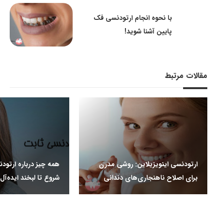
با نحوه انجام ارتودنسی فک
پایین آشنا شوید!
مقالات مرتبط
ارتودنسی اینویزیلاین: روشی مدرن
همه چیز درباره ارتودن
برای اصلاح ناهنجاری‌های دندانی
شروع تا لبخند ایده‌آل