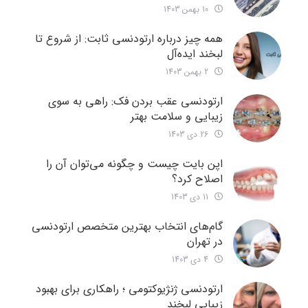
10 بهمن 1403
همه چیز درباره ارتودنسی ثابت: از شروع تا
لبخند ایده‌آل
2 بهمن 1403
ارتودنسی عقب بردن فک: راهی به سوی
زیبایی و سلامت بهتر
26 دی 1403
اپن بایت چیست و چگونه می‌توان آن را
اصلاح کرد؟
11 دی 1403
گام‌های انتخاب بهترین متخصص ارتودنسی
در تهران
4 دی 1403
ارتودنسی ژنژیوکتومی ؛ راهکاری برای بهبود
زیبایی لبخند