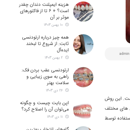
هزینه ایمپلنت دندان چقدر
است؟ + ۶ تا از فاکتورهای
موثر بر آن
10 بهمن 1403
همه چیز درباره ارتودنسی
ثابت: از شروع تا لبخند
ایده‌آل
admin
2 بهمن 1403
ارتودنسی عقب بردن فک:
راهی به سوی زیبایی و
سلامت بهتر
26 دی 1403
ست. این روش
اپن بایت چیست و چگونه
‌ های مختلف
می‌توان آن را اصلاح کرد؟
11 دی 1403
استفاده توسط
گام‌های انتخاب بهترین