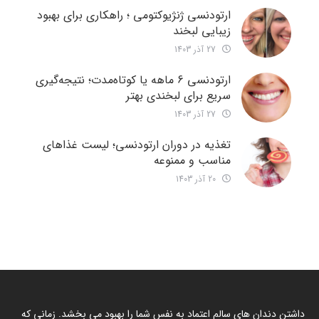
ارتودنسی ژنژیوکتومی ؛ راهکاری برای بهبود
زیبایی لبخند
27 آذر 1403
ارتودنسی 6 ماهه یا کوتاه‌مدت؛ نتیجه‌گیری
سریع برای لبخندی بهتر
27 آذر 1403
تغذیه در دوران ارتودنسی؛ لیست غذاهای
مناسب و ممنوعه
20 آذر 1403
داشتن دندان های سالم اعتماد به نفس شما را بهبود می بخشد. زمانی که