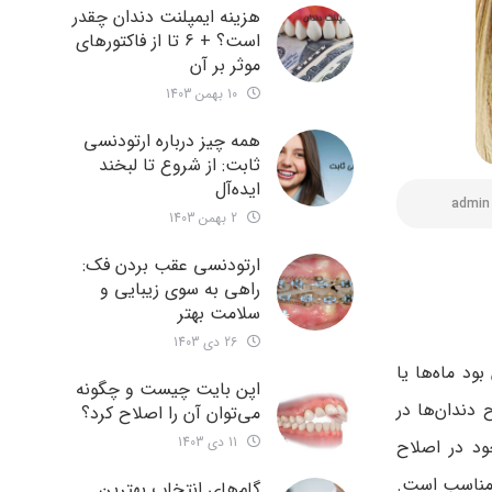
هزینه ایمپلنت دندان چقدر
است؟ + ۶ تا از فاکتورهای
موثر بر آن
10 بهمن 1403
همه چیز درباره ارتودنسی
ثابت: از شروع تا لبخند
ایده‌آل
admin
2 بهمن 1403
ارتودنسی عقب بردن فک:
راهی به سوی زیبایی و
سلامت بهتر
26 دی 1403
د ماه‌ها یا
اپن بایت چیست و چگونه
دندان‌ها در
می‌توان آن را اصلاح کرد؟
11 دی 1403
د در اصلاح
ر مناسب است.
گام‌های انتخاب بهترین