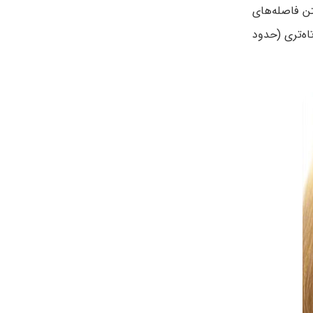
تن فاصله‌های
اه‌تری (حدود