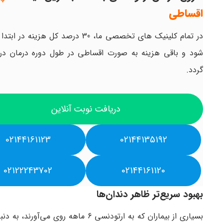
اقساطی
در تمام کلینیک های تخصصی ما، 30 درصد کل هزینه 
شود و باقی هزینه به صورت اقساطی در طول دوره درمان در
گردد.
دریافت نوبت آنلاین
02144161123
02144135192
02122243702
02144161120
بهبود سریع‌تر ظاهر دندان‌ها
بسیاری از بیماران که به ارتودنسی